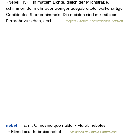
»Nebel I IV«), in mattem Lichte, gleich der Milchstraße,
schimmernde, mehr oder weniger ausgebreitete, wolkenartige
Gebilde des Sternenhimmels. Die meisten sind nur mit dem
Fernrohr zu sehen, doch… …
Meyers Großes Konversations-Lexikon
nébel
— s. m. O mesmo que nablo. • Plural: nébeles.
‣ Etimologia: hebraico nebel …
Dicionário da Língua Portuguesa