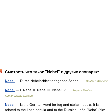
Смотреть что такое "Nebel" в других словарях:
Nebel
— Durch Nebelschicht dringende Sonne …
Deutsch Wikipedia
Nebel
— I. Nebel II. Nebel III. Nebel IV …
Meyers Großes
Konversations-Lexikon
Nebel
— is the German word for fog and stellar nebula. It is
related to the Latin nebula and to the Russian небо (Nebo) (sky,