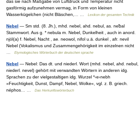
das sie nach Maßgabe von Luftdruck und Temperatur nicht
gasförmig aufzunehmen vermag, in Form von kleinen
Wasserkügelchen (nicht Bläschen,… …
Lexikon der gesamten Technik
Nebel
— Sm std. (8. Jh.), mhd. nebel, ahd. nebul, as. ne␢al
Stammwort. Aus g. * nebula m. Nebel, Dunkelheit , auch in anord.
njól(a) f. Nebel, Nacht , ae. neowol, nifol u.ä. dunkel , afr. nevil
Nebel (Vokalismus und Zusammengehörigkeit im einzelnen nicht
…
Etymologisches Wörterbuch der deutschen sprache
Nebel
— Nebel: Das dt. und niederl. Wort (mhd. nebel, ahd. nebul,
niederl. nevel) gehört mit verwandten Wörtern in anderen idg.
Sprachen zu der vielgestaltigen idg. Wurzel *‹e›nebh
»Feuchtigkeit, Dunst, Dampf, Nebel, Wolke«, vgl. z. B. griech.
néphos… …
Das Herkunftswörterbuch