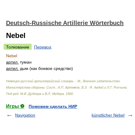
Deutsch-Russische Artillerie Wörterbuch
Nebel
Толкование
Перевод
Nebel
артил.
туман
артил.
дым (как боевое средство)
Немецко-русский артиллерийский словарь. - М., Военное издательство
Министерства обороны
.
Сост.: А.П. Артемов, В.Э. -Я. Авдей и Л.Г. Рохчина.
Под ред. М.И. Дубнера и В.Л. Медера
.
1960
.
Игры ⚽
Поможем сделать НИР
Navigation
künstlicher Nebel