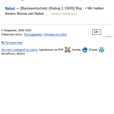
Nebel
— [Basiswortschatz (Rating 1 1500)] Bsp.: • Wir hatten
letzten Monat viel Nebel …
Deutsch Wörterbuch
© Академик, 2000-2026
18+
Обратная связь:
Техподдержка
,
Реклама на сайте
👣 Путешествия
Экспорт словарей на сайты
, сделанные на PHP,
Joomla,
Drupal,
WordPress, MODx.